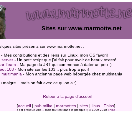
Sites sur www.marmotte.net
uelques sites présents sur www.marmotte.net :
- Mes contributions et des liens sur Linux, mon OS favori!
t server
- Un petit script que j'ai fait pour avoir de beaux textes!
Bar Team
- Ma page du JBT qui commence à dater un peu :)
eot 103
- Mon site sur les 103... plus trop à jour!
 multimania
- Mon ancienne page web hébergée chez multimania
u maigre... mais on fait avec ce qu'on a :)
Retour à la page d'accueil
[
accueil
|
pub milka
|
marmottes
|
sites
|
linux
|
Thias
]
c'est presque vide... mais tout est dans le presque :) © 1999-2010
Thias