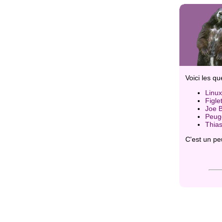
Voici les q
Linux
Figle
Joe 
Peug
Thias
C'est un pe